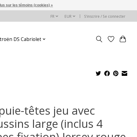
lus sur les témoins (cookies) »
FR
EUR
S’inscrire / Se connecter
itroën DS Cabriolet
puie-têtes jeu avec
ssins large (inclus 4
es fixation) Jersey rouge