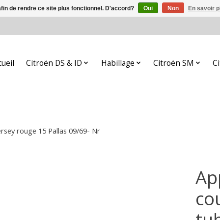
afin de rendre ce site plus fonctionnel. D'accord?
Oui
Non
En savoir p
cueil
Citroën DS & ID
Habillage
Citroën SM
C
Jersey rouge 15 Pallas 09/69- Nr
Ap
cou
tub