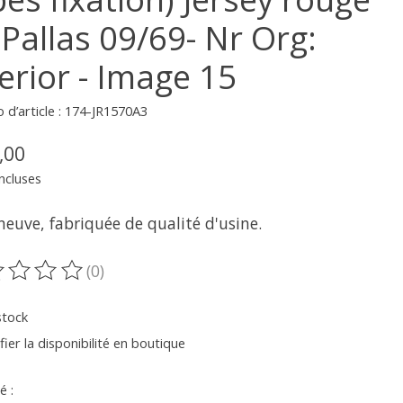
 Pallas 09/69- Nr Org:
erior - Image 15
d’article : 174-JR1570A3
,00
ncluses
neuve, fabriquée de qualité d'usine.
(0)
oduit est évalué à
0
sur 5
stock
fier la disponibilité en boutique
é :