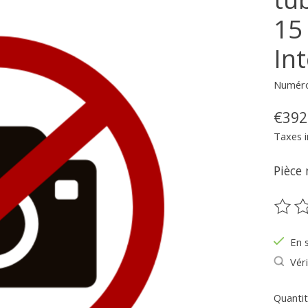
15
Int
Numéro 
€392
Taxes i
Pièce 
Ce pr
En 
Véri
Quantit