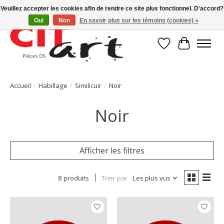
Veuillez accepter les cookies afin de rendre ce site plus fonctionnel. D'accord?
Oui
Non
En savoir plus sur les témoins (cookies) »
Liste de souhait
Panier
Accueil
/
Habillage
/
Similicuir
/
Noir
Noir
Afficher les filtres
8 produits
Trier par
Les plus vus