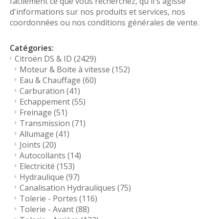
facilement ce que vous recherchez, qu'il s'agisse
d'informations sur nos produits et services, nos
coordonnées ou nos conditions générales de vente.
Catégories:
Citroën DS & ID
(2429)
Moteur & Boite à vitesse
(152)
Eau & Chauffage
(60)
Carburation
(41)
Echappement
(55)
Freinage
(51)
Transmission
(71)
Allumage
(41)
Joints
(20)
Autocollants
(14)
Electricité
(153)
Hydraulique
(97)
Canalisation Hydrauliques
(75)
Tolerie - Portes
(116)
Tolerie - Avant
(88)