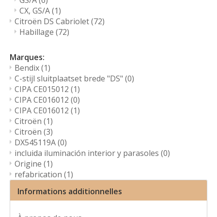
GS/A
(6)
CX, GS/A
(1)
Citroën DS Cabriolet
(72)
Habillage
(72)
Marques:
Bendix
(1)
C-stijl sluitplaatset brede "DS"
(0)
CIPA CE015012
(1)
CIPA CE016012
(0)
CIPA CE016012
(1)
Citroën
(1)
Citroën
(3)
DX545119A
(0)
incluida iluminación interior y parasoles
(0)
Origine
(1)
refabrication
(1)
Informations additionnelles