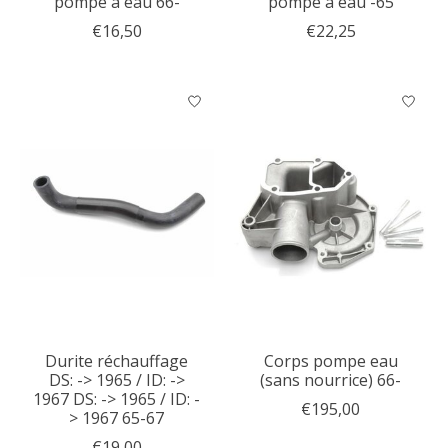
pompe a eau 66-
pompe a eau -65
€16,50
€22,25
Durite réchauffage
Corps pompe eau
DS: -> 1965 / ID: ->
(sans nourrice) 66-
1967 DS: -> 1965 / ID: -
€195,00
> 1967 65-67
€19,00