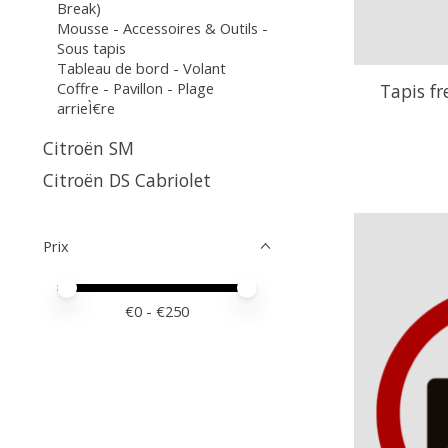
Break)
Mousse - Accessoires & Outils -
Sous tapis
Tableau de bord - Volant
Coffre - Pavillon - Plage
Tapis f
arrieÌ€re
Citroën SM
Citroën DS Cabriolet
Prix
Prix minimum
Price maximum value
€
0
- €
250