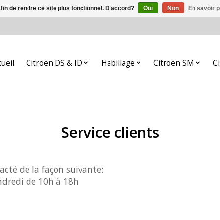
afin de rendre ce site plus fonctionnel. D'accord?
Oui
Non
En savoir p
cueil
Citroën DS & ID
Habillage
Citroën SM
C
Service clients
acté de la façon suivante:
dredi de 10h à 18h