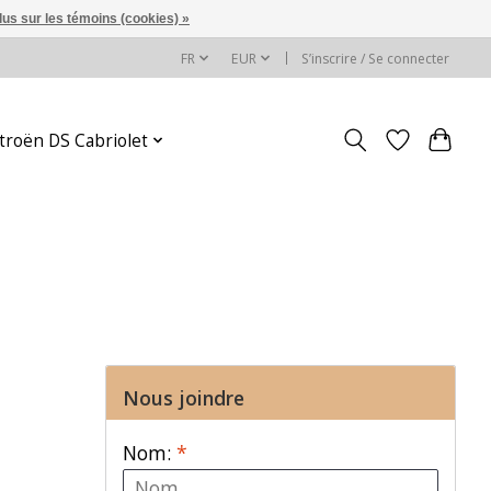
lus sur les témoins (cookies) »
FR
EUR
S’inscrire / Se connecter
itroën DS Cabriolet
Nous joindre
Nom:
*