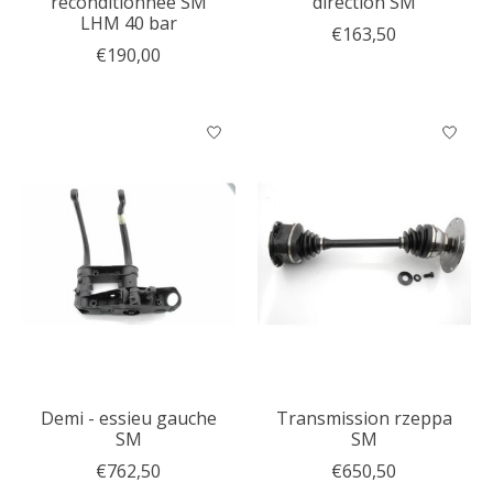
reconditionnée SM
direction SM
LHM 40 bar
€163,50
€190,00
Demi - essieu gauche
Transmission rzeppa
SM
SM
€762,50
€650,50