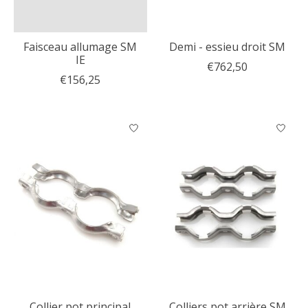
Faisceau allumage SM
Demi - essieu droit SM
IE
€762,50
€156,25
Collier pot principal
Colliers pot arrière SM