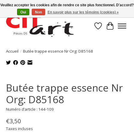
Veuillez accepter les cookies afin de rendre ce site plus fonctionnel. D'accord?
Oui
Non
En savoir plus sur les témoins (cookies) »
Liste de souhait
Panier
Accueil
/
Butée trappe essence Nr Org: D85168
Product image slideshow Items
Butée trappe essence Nr
Org: D85168
Numéro d’article : 144-109
€3,50
Taxes incluses