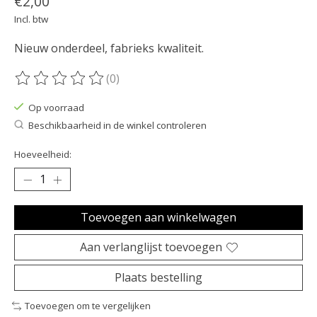
€2,00
Incl. btw
Nieuw onderdeel, fabrieks kwaliteit.
(0)
De beoordeling van dit product is
0
van de 5
Op voorraad
Beschikbaarheid in de winkel controleren
Hoeveelheid:
Toevoegen aan winkelwagen
Aan verlanglijst toevoegen
Plaats bestelling
Toevoegen om te vergelijken