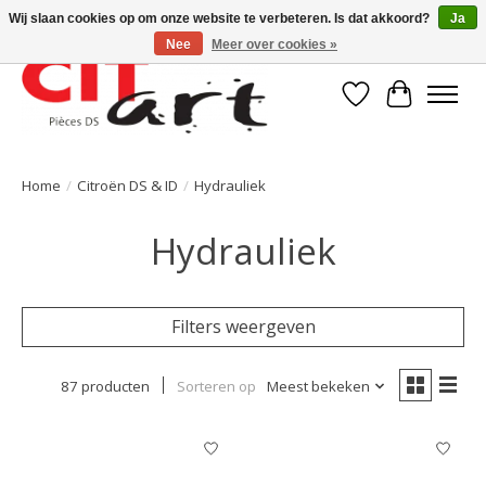
Wij slaan cookies op om onze website te verbeteren. Is dat akkoord?
Ja
Nee
Meer over cookies »
Verlanglijst
Winkelwa
Home
/
Citroën DS & ID
/
Hydrauliek
Hydrauliek
Filters weergeven
87 producten
Sorteren op
Meest bekeken