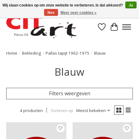
Wij slaan cookies op om onze website te verbeteren. Is dat akkoord?
Ja
Nee
Meer over cookies »
Verlanglijst
Winkelwa
Home
/
Bekleding
/
Pallas tapijt 1962-1975
/
Blauw
Blauw
Filters weergeven
4 producten
Sorteren op
Meest bekeken