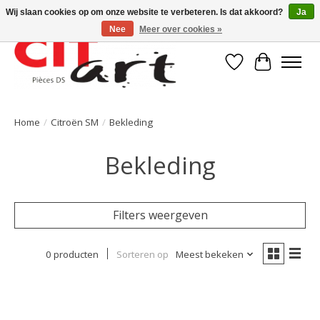
Wij slaan cookies op om onze website te verbeteren. Is dat akkoord?
Ja
Nee
Meer over cookies »
Verlanglijst
Winkelwa
Home
/
Citroën SM
/
Bekleding
Bekleding
Filters weergeven
0 producten
Sorteren op
Meest bekeken