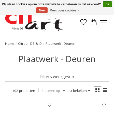
Wij slaan cookies op om onze website te verbeteren. Is dat akkoord?
Ja
Nee
Meer over cookies »
Verlanglijst
Winkelwa
Home
/
Citroën DS & ID
/
Plaatwerk - Deuren
Plaatwerk - Deuren
Filters weergeven
102 producten
Sorteren op
Meest bekeken