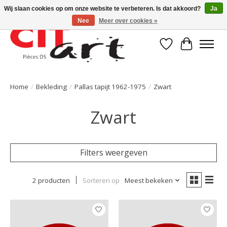
Wij slaan cookies op om onze website te verbeteren. Is dat akkoord?
Ja
Nee
Meer over cookies »
Verlanglijst
Winkelwa
Home
/
Bekleding
/
Pallas tapijt 1962-1975
/
Zwart
Zwart
Filters weergeven
2 producten
Sorteren op
Meest bekeken