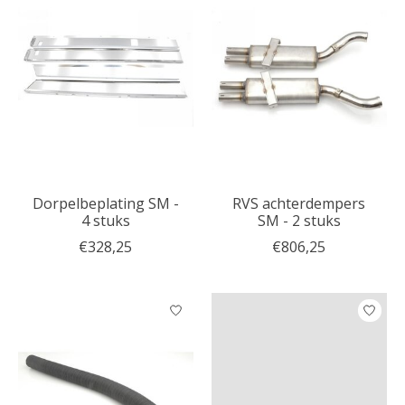
Dorpelbeplating SM -
RVS achterdempers
4 stuks
SM - 2 stuks
€328,25
€806,25