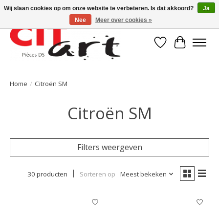
Wij slaan cookies op om onze website te verbeteren. Is dat akkoord?
Ja
Nee
Meer over cookies »
Verlanglijst
Winkelwa
Home
/
Citroën SM
Citroën SM
Filters weergeven
30 producten
Sorteren op
Meest bekeken