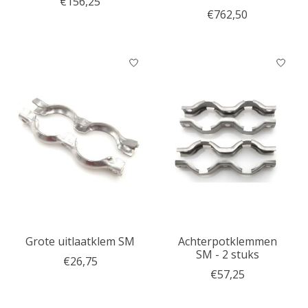
€156,25
€762,50
Grote uitlaatklem SM
Achterpotklemmen
SM - 2 stuks
€26,75
€57,25