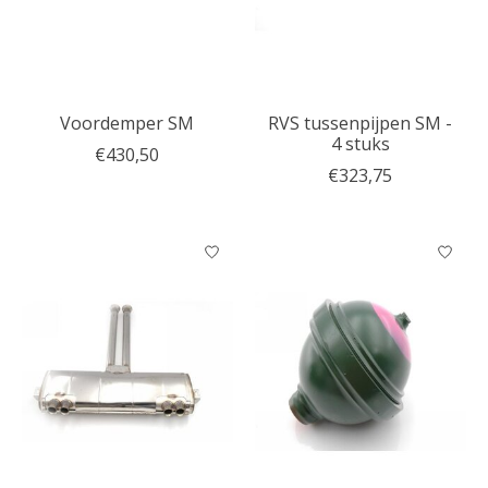
Voordemper SM
RVS tussenpijpen SM -
4 stuks
€430,50
€323,75