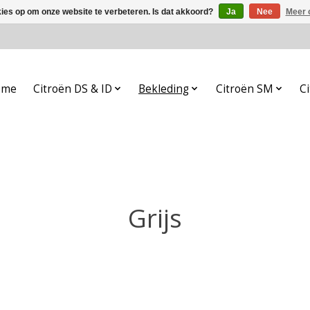
kies op om onze website te verbeteren. Is dat akkoord?
Ja
Nee
Meer 
ome
Citroën DS & ID
Bekleding
Citroën SM
Ci
Grijs