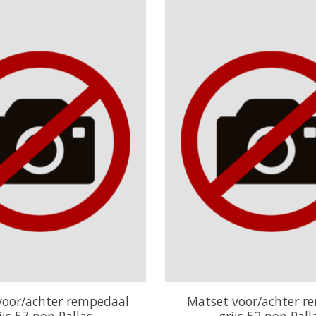
voor/achter rempedaal
Matset voor/achter 
ijs 57 non Pallas
grijs 52 non Pall