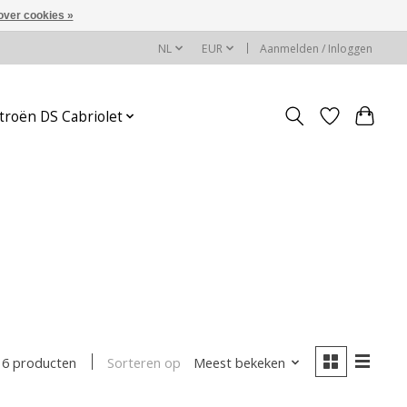
over cookies »
NL
EUR
Aanmelden / Inloggen
troën DS Cabriolet
Sorteren op
Meest bekeken
6 producten