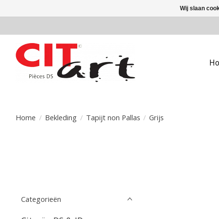
Wij slaan coo
H
Home
/
Bekleding
/
Tapijt non Pallas
/
Grijs
Categorieën