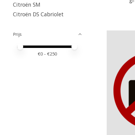
Citroën SM
Citroën DS Cabriolet
Prijs
Minimale prijswaarde
Price maximum value
€
0
- €
250