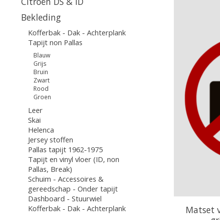
Citroën DS & ID
Bekleding
Kofferbak - Dak - Achterplank
Tapijt non Pallas
Blauw
Grijs
Bruin
Zwart
Rood
Groen
Leer
Skai
Helenca
Jersey stoffen
Pallas tapijt 1962-1975
Tapijt en vinyl vloer (ID, non
Pallas, Break)
Schuim - Accessoires &
gereedschap - Onder tapijt
Dashboard - Stuurwiel
Kofferbak - Dak - Achterplank
Matset 
gr