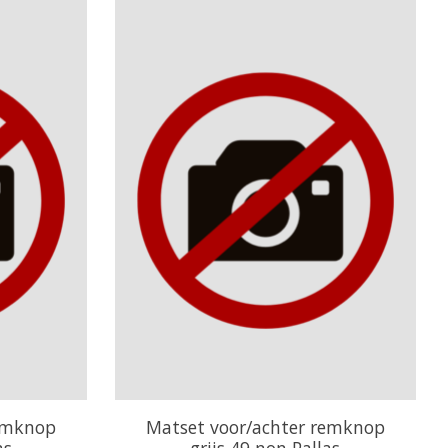
remknop
Matset voor/achter remknop
as
grijs 49 non Pallas