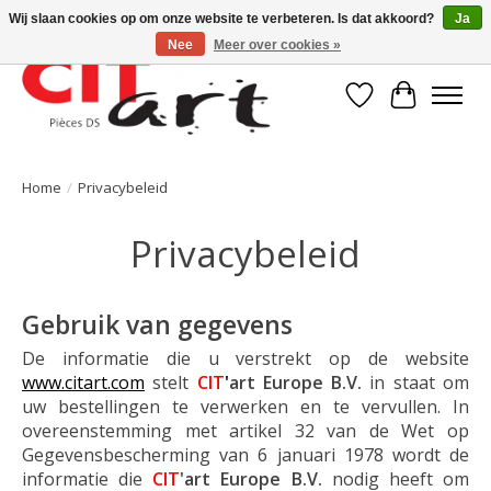
Wij slaan cookies op om onze website te verbeteren. Is dat akkoord?
Ja
Nee
Meer over cookies »
Verlanglijst
Winkelwa
Home
/
Privacybeleid
Privacybeleid
Gebruik van gegevens
De informatie die u verstrekt op de website
www.citart.com
stelt
CIT
'
art Europe
B.V.
in staat om
uw bestellingen te verwerken en te vervullen. In
overeenstemming met artikel 32 van de Wet op
Gegevensbescherming van 6 januari 1978 wordt de
informatie die
CIT
'art Europe
B.V.
nodig heeft om