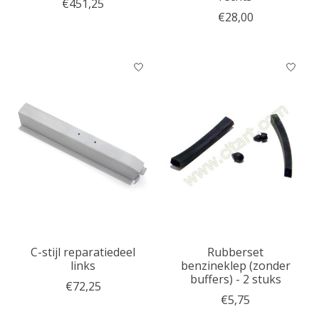
€451,25
€28,00
C-stijl reparatiedeel
Rubberset
links
benzineklep (zonder
buffers) - 2 stuks
€72,25
€5,75