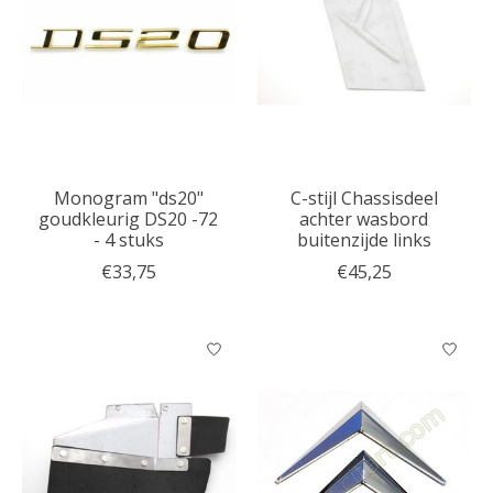
Monogram "ds20"
C-stijl Chassisdeel
goudkleurig DS20 -72
achter wasbord
- 4 stuks
buitenzijde links
€33,75
€45,25