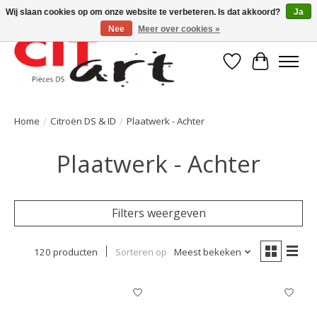
Wij slaan cookies op om onze website te verbeteren. Is dat akkoord?
Ja
Nee
Meer over cookies »
Verlanglijst
Winkelwa
Home
/
Citroën DS & ID
/
Plaatwerk - Achter
Plaatwerk - Achter
Filters weergeven
120 producten
Sorteren op
Meest bekeken