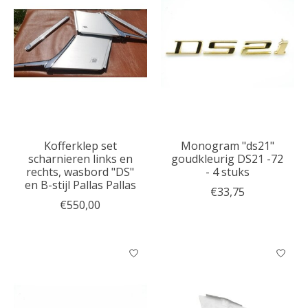
Kofferklep set
Monogram "ds21"
scharnieren links en
goudkleurig DS21 -72
rechts, wasbord "DS"
- 4 stuks
en B-stijl Pallas Pallas
€33,75
€550,00