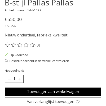
B-stijl Pallas Pallas
Artikelnummer: 144-1529
€550,00
Incl. btw
Nieuw onderdeel, fabrieks kwaliteit.
(0)
De beoordeling van dit product is
0
van de 5
Op voorraad
Beschikbaarheid in de winkel controleren
Hoeveelheid:
Toevoegen aan winkelwagen
Aan verlanglijst toevoegen