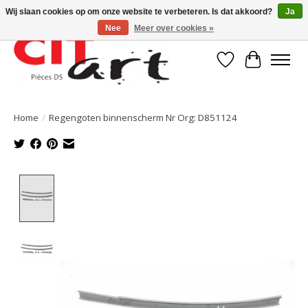
Wij slaan cookies op om onze website te verbeteren. Is dat akkoord?
Ja
Nee
Meer over cookies »
Verlanglijst
Winkelwa
Home
/
Regengoten binnenscherm Nr Org: D851124
Product image slideshow Items