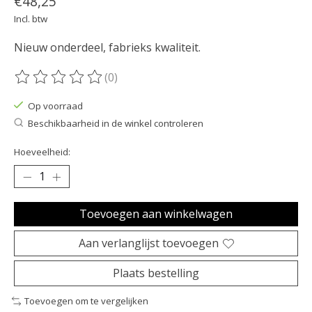
€48,25
Incl. btw
Nieuw onderdeel, fabrieks kwaliteit.
(0)
De beoordeling van dit product is
0
van de 5
Op voorraad
Beschikbaarheid in de winkel controleren
Hoeveelheid:
Toevoegen aan winkelwagen
Aan verlanglijst toevoegen
Plaats bestelling
Toevoegen om te vergelijken