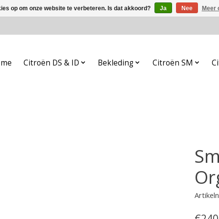
kies op om onze website te verbeteren. Is dat akkoord?
Ja
Nee
Meer 
ome
Citroën DS & ID
Bekleding
Citroën SM
Ci
Sma
Or
Artike
€240