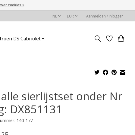
over cookies »
NL
EUR
Aanmelden / Inloggen
troën DS Cabriolet
lle sierlijstset onder Nr
g: DX851131
lnummer: 140-177
,25