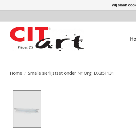
Wij slaan coo
H
Home
/
Smalle sierlijstset onder Nr Org: DX851131
Product image slideshow Items