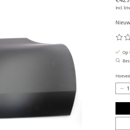
Incl. bt
Nieuw 
De be
Op 
Bes
Hoeveel