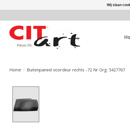
Wij slaan coo
H
Home
/
Buitenpaneel voordeur rechts -72 Nr Org: 5427767
Product image slideshow Items