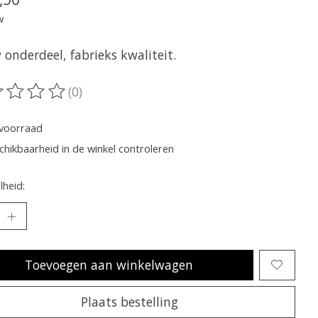
w
onderdeel, fabrieks kwaliteit.
(0)
oordeling van dit product is
0
van de 5
voorraad
chikbaarheid in de winkel controleren
heid:
Toevoegen aan winkelwagen
Plaats bestelling