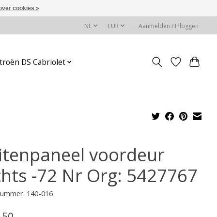
over cookies »
NL
EUR
Aanmelden / Inloggen
troën DS Cabriolet
itenpaneel voordeur
chts -72 Nr Org: 5427767
lnummer: 140-016
,50