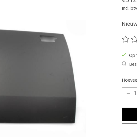
Incl. bt
Nieuw 
De be
Op 
Bes
Hoeveel