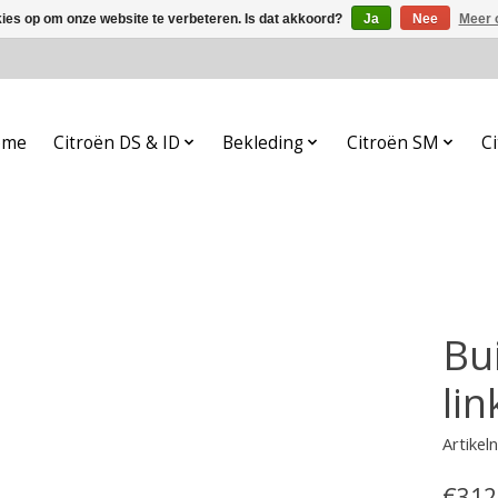
kies op om onze website te verbeteren. Is dat akkoord?
Ja
Nee
Meer 
ome
Citroën DS & ID
Bekleding
Citroën SM
Ci
Bu
li
Artike
€312