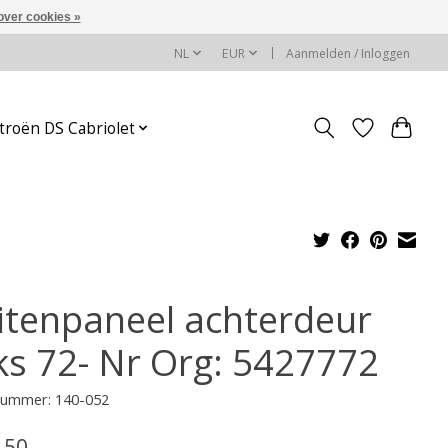
over cookies »
NL
EUR
Aanmelden / Inloggen
troën DS Cabriolet
itenpaneel achterdeur
nks 72- Nr Org: 5427772
lnummer: 140-052
,50