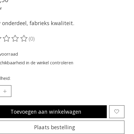
w
onderdeel, fabrieks kwaliteit.
(0)
oordeling van dit product is
0
van de 5
voorraad
chikbaarheid in de winkel controleren
heid:
Toevoegen aan winkelwagen
Plaats bestelling