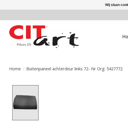
Wij slaan coo
H
Home
/
Buitenpaneel achterdeur links 72- Nr Org: 5427772
Product image slideshow Items