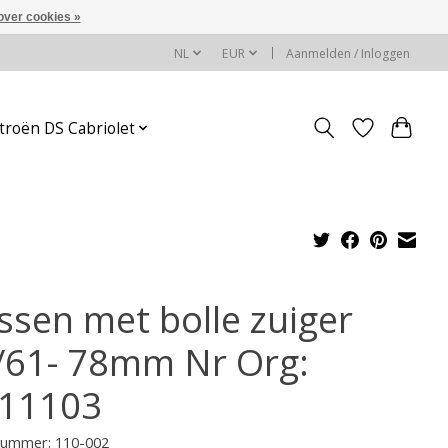
over cookies »
NL
EUR
Aanmelden / Inloggen
troën DS Cabriolet
ssen met bolle zuiger
/61- 78mm Nr Org:
11103
lnummer: 110-002