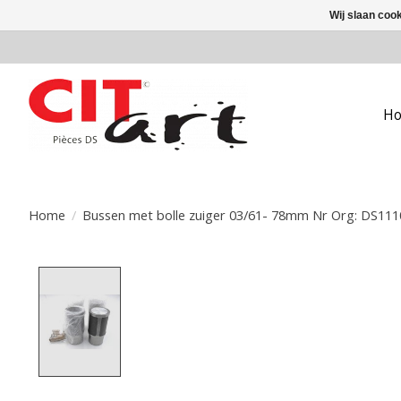
Wij slaan coo
H
Home
/
Bussen met bolle zuiger 03/61- 78mm Nr Org: DS111
Product image slideshow Items