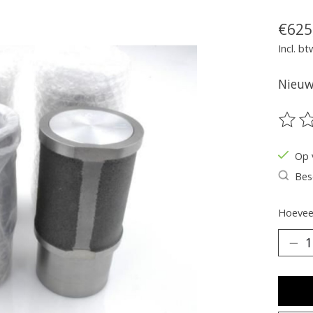
€625
Incl. bt
Nieuw 
De be
Op 
Bes
Hoeveel