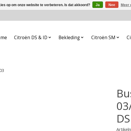
kies op om onze website te verbeteren. Is dat akkoord?
Ja
Nee
Meer 
ome
Citroën DS & ID
Bekleding
Citroën SM
Ci
03
Bu
03
DS
Artike