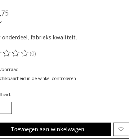
,75
w
onderdeel, fabrieks kwaliteit.
(0)
oordeling van dit product is
0
van de 5
voorraad
chikbaarheid in de winkel controleren
heid:
Toevoegen aan winkelwagen