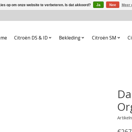
kies op om onze website te verbeteren. Is dat akkoord?
Ja
Nee
Meer 
ome
Citroën DS & ID
Bekleding
Citroën SM
Ci
Da
Or
Artike
€267