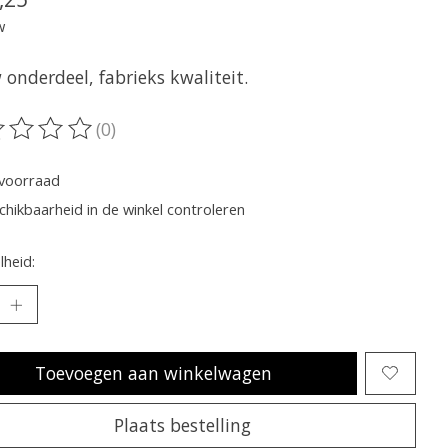
w
onderdeel, fabrieks kwaliteit.
(0)
oordeling van dit product is
0
van de 5
voorraad
chikbaarheid in de winkel controleren
heid:
Toevoegen aan winkelwagen
Plaats bestelling