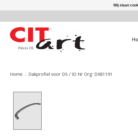
Wij slaan coo
H
Home
/
Dakprofiel voor DS / ID Nr Org: DX81191
Product image slideshow Items