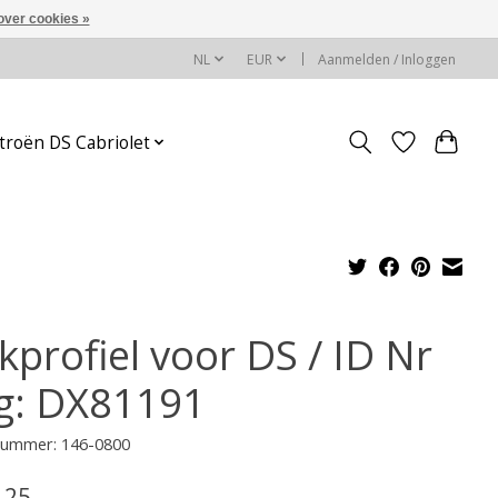
over cookies »
NL
EUR
Aanmelden / Inloggen
troën DS Cabriolet
kprofiel voor DS / ID Nr
g: DX81191
lnummer: 146-0800
,25