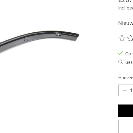
Incl. bt
Nieuw 
De be
Op 
Bes
Hoeveel