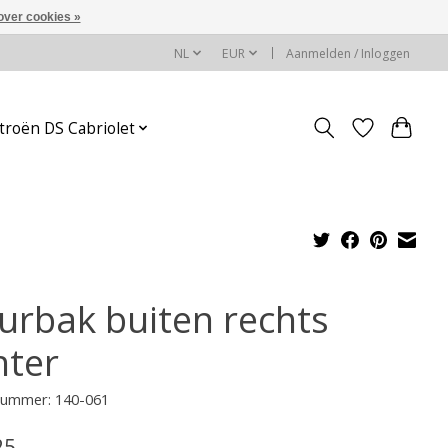
over cookies »
NL
EUR
Aanmelden / Inloggen
troën DS Cabriolet
urbak buiten rechts
hter
lnummer: 140-061
25