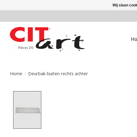
Wij slaan coo
H
Home
/
Deurbak buiten rechts achter
Product image slideshow Items