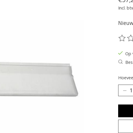
Incl. bt
Nieuw 
De be
Op 
Bes
Hoeveel