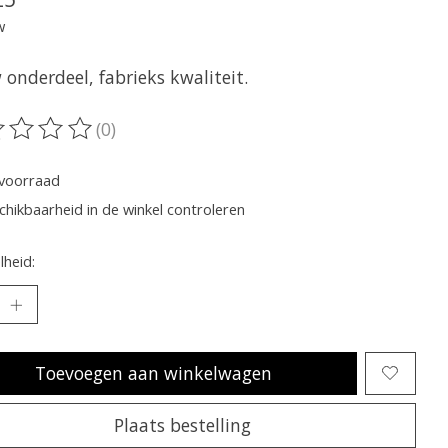
w
onderdeel, fabrieks kwaliteit.
(0)
oordeling van dit product is
0
van de 5
voorraad
chikbaarheid in de winkel controleren
heid:
Toevoegen aan winkelwagen
Plaats bestelling