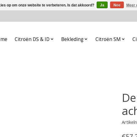
kies op om onze website te verbeteren. Is dat akkoord?
Ja
Nee
Meer 
ome
Citroën DS & ID
Bekleding
Citroën SM
Ci
De
ac
Artike
€57,