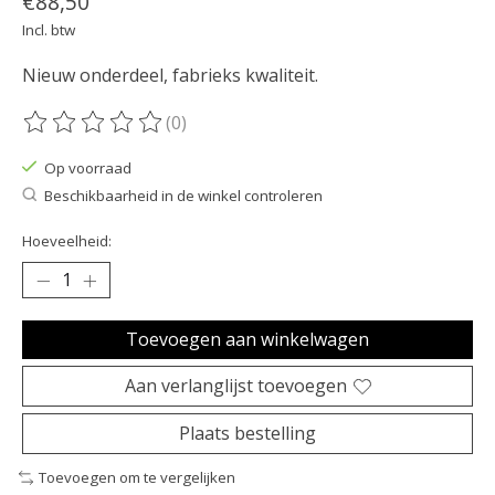
€88,50
Incl. btw
Nieuw onderdeel, fabrieks kwaliteit.
(0)
De beoordeling van dit product is
0
van de 5
Op voorraad
Beschikbaarheid in de winkel controleren
Hoeveelheid:
Toevoegen aan winkelwagen
Aan verlanglijst toevoegen
Plaats bestelling
Toevoegen om te vergelijken