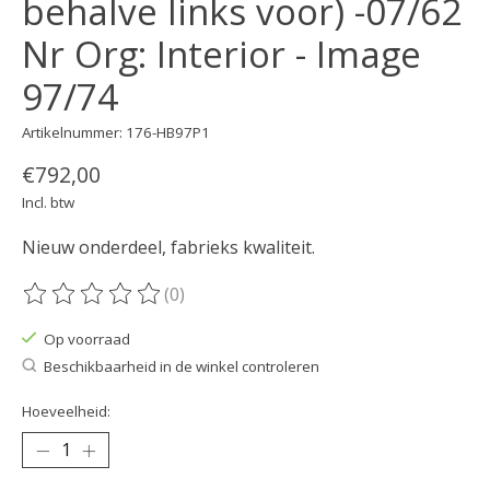
behalve links voor) -07/62
Nr Org: Interior - Image
97/74
Artikelnummer: 176-HB97P1
€792,00
Incl. btw
Nieuw onderdeel, fabrieks kwaliteit.
(0)
De beoordeling van dit product is
0
van de 5
Op voorraad
Beschikbaarheid in de winkel controleren
Hoeveelheid: