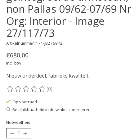
non Pallas 09/62-07/69 Nr
Org: Interior - Image
27/117/73
Artikelnummer: 171-JB2769P2
€680,00
Incl. btw
Nieuw onderdeel, fabrieks kwaliteit.
(0)
De beoordeling van dit product is
0
van de 5
Op voorraad
Beschikbaarheid in de winkel controleren
Hoeveelheid: