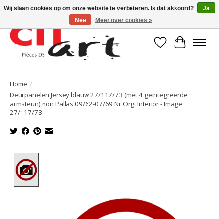
Wij slaan cookies op om onze website te verbeteren. Is dat akkoord?
Ja
Nee
Meer over cookies »
Verlanglijst
Winkelwa
Home
/
Deurpanelen Jersey blauw 27/117/73 (met 4 geïntegreerde
armsteun) non Pallas 09/62-07/69 Nr Org: Interior - Image
27/117/73
Product image slideshow Items