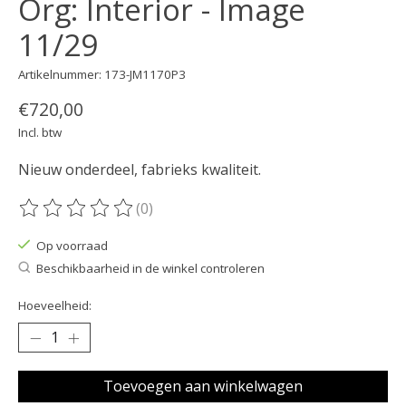
Org: Interior - Image
11/29
Artikelnummer: 173-JM1170P3
€720,00
Incl. btw
Nieuw onderdeel, fabrieks kwaliteit.
(0)
De beoordeling van dit product is
0
van de 5
Op voorraad
Beschikbaarheid in de winkel controleren
Hoeveelheid:
Toevoegen aan winkelwagen