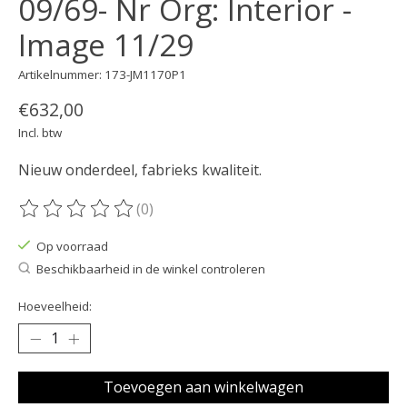
09/69- Nr Org: Interior -
Image 11/29
Artikelnummer: 173-JM1170P1
€632,00
Incl. btw
Nieuw onderdeel, fabrieks kwaliteit.
(0)
De beoordeling van dit product is
0
van de 5
Op voorraad
Beschikbaarheid in de winkel controleren
Hoeveelheid:
Toevoegen aan winkelwagen