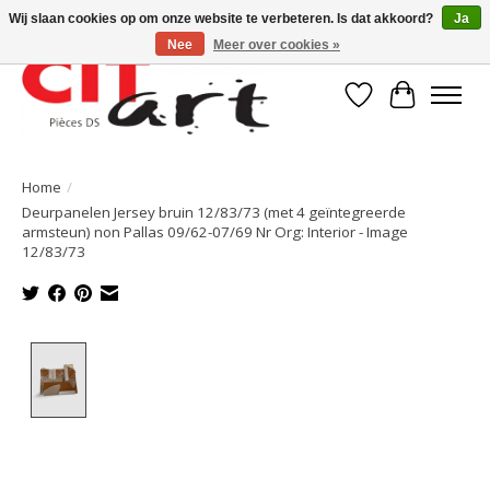
Wij slaan cookies op om onze website te verbeteren. Is dat akkoord?
Ja
Nee
Meer over cookies »
Verlanglijst
Winkelwa
Home
/
Deurpanelen Jersey bruin 12/83/73 (met 4 geïntegreerde
armsteun) non Pallas 09/62-07/69 Nr Org: Interior - Image
12/83/73
Product image slideshow Items