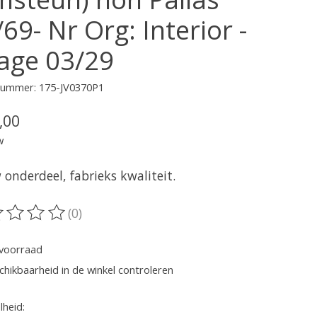
69- Nr Org: Interior -
age 03/29
lnummer: 175-JV0370P1
,00
w
onderdeel, fabrieks kwaliteit.
(0)
oordeling van dit product is
0
van de 5
voorraad
chikbaarheid in de winkel controleren
heid: