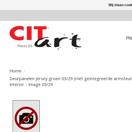
Wij slaan coo
H
Home
/
Deurpanelen Jersey groen 03/29 (met geïntegreerde armsteun)
Interior - Image 03/29
Product image slideshow Items