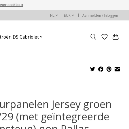
over cookies »
NL
EUR
Aanmelden / Inloggen
troën DS Cabriolet
urpanelen Jersey groen
/29 (met geïntegreerde
msteun) non Pallas