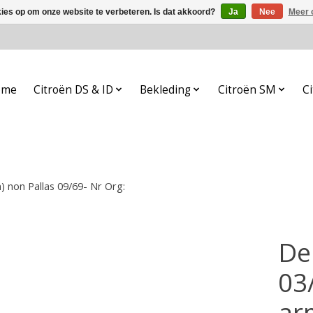
kies op om onze website te verbeteren. Is dat akkoord?
Ja
Nee
Meer 
ome
Citroën DS & ID
Bekleding
Citroën SM
Ci
 non Pallas 09/69- Nr Org:
De
03
ar