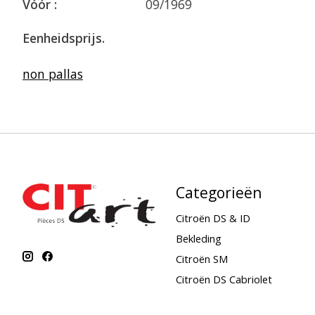
Vóór :
09/1969
Eenheidsprijs.
non pallas
Categorieën
Citroën DS & ID
Bekleding
Citroën SM
Citroën DS Cabriolet