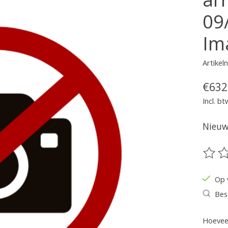
09/
Im
Artike
€632
Incl. bt
Nieuw 
De be
Op 
Bes
Hoeveel