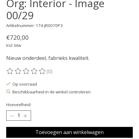
Org: Interior - Image
00/29
Artikelnummer: 174-JR0070P3
€720,00
Incl. btw
Nieuw onderdeel, fabrieks kwaliteit.
(0)
De beoordeling van dit product is
0
van de 5
Op voorraad
Beschikbaarheid in de winkel controleren
Hoeveelheid:
Toevoegen aan winkelwagen