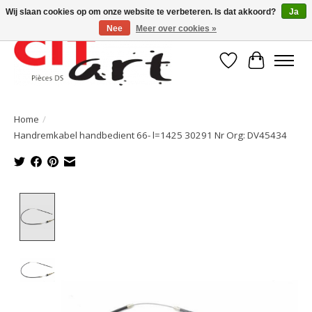
Wij slaan cookies op om onze website te verbeteren. Is dat akkoord?
Ja
Nee
Meer over cookies »
Verlanglijst
Winkelwa
Home
/
Handremkabel handbedient 66- l=1425 30291 Nr Org: DV45434
Product image slideshow Items