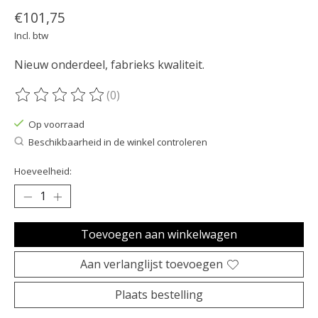
€101,75
Incl. btw
Nieuw onderdeel, fabrieks kwaliteit.
(0)
De beoordeling van dit product is
0
van de 5
Op voorraad
Beschikbaarheid in de winkel controleren
Hoeveelheid:
Toevoegen aan winkelwagen
Aan verlanglijst toevoegen
Plaats bestelling