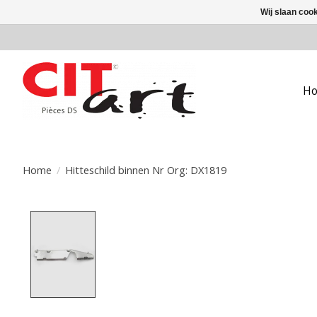
Wij slaan coo
H
Home
/
Hitteschild binnen Nr Org: DX1819
Product image slideshow Items