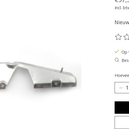
Incl. bt
Nieuw 
De be
Op 
Bes
Hoeveel