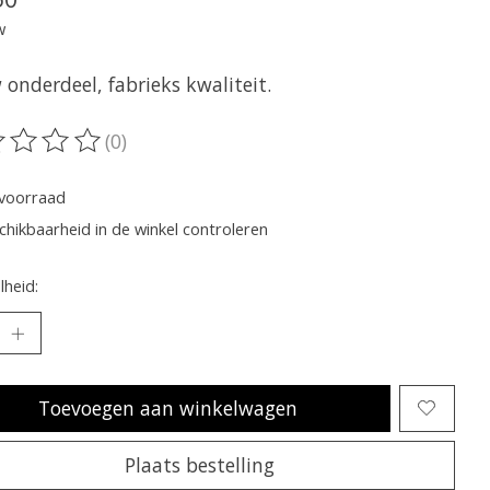
w
onderdeel, fabrieks kwaliteit.
(0)
oordeling van dit product is
0
van de 5
voorraad
chikbaarheid in de winkel controleren
heid:
Toevoegen aan winkelwagen
Plaats bestelling