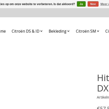
kies op om onze website te verbeteren. Is dat akkoord?
Ja
Nee
Meer 
ome
Citroën DS & ID
Bekleding
Citroën SM
Ci
Hi
DX
Artike
€57,