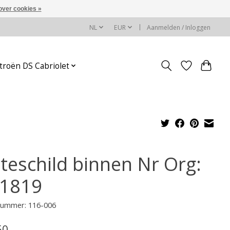
over cookies »
NL
EUR
Aanmelden / Inloggen
troën DS Cabriolet
tteschild binnen Nr Org:
1819
lnummer: 116-006
50