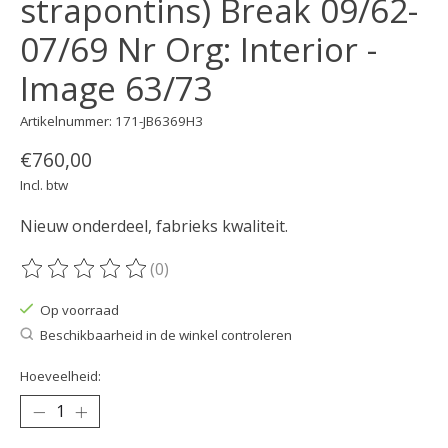
strapontins) Break 09/62-
07/69 Nr Org: Interior -
Image 63/73
Artikelnummer: 171-JB6369H3
€760,00
Incl. btw
Nieuw onderdeel, fabrieks kwaliteit.
(0)
De beoordeling van dit product is
0
van de 5
Op voorraad
Beschikbaarheid in de winkel controleren
Hoeveelheid: