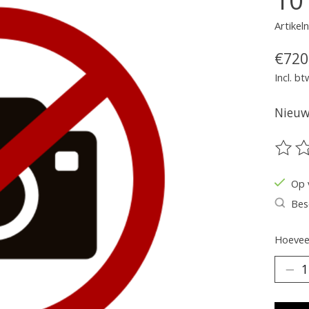
Artike
€720
Incl. bt
Nieuw 
De be
Op 
Bes
Hoeveel