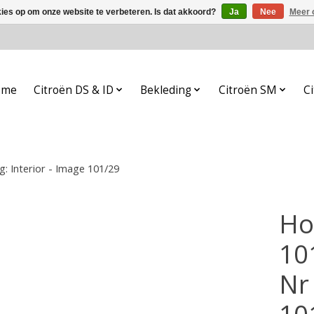
kies op om onze website te verbeteren. Is dat akkoord?
Ja
Nee
Meer 
ome
Citroën DS & ID
Bekleding
Citroën SM
Ci
g: Interior - Image 101/29
Ho
10
Nr 
10