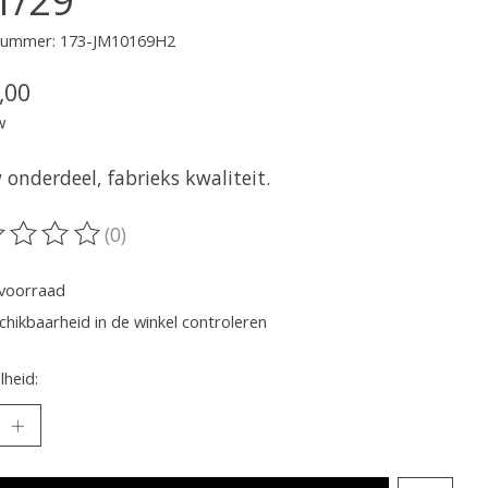
lnummer: 173-JM10169H2
,00
w
onderdeel, fabrieks kwaliteit.
(0)
oordeling van dit product is
0
van de 5
voorraad
chikbaarheid in de winkel controleren
heid: