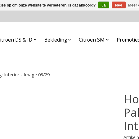
kies op om onze website te verbeteren. Is dat akkoord?
Ja
Nee
Meer 
itroën DS & ID
Bekleding
Citroën SM
Promotie
: Interior - Image 03/29
Ho
Pa
In
Artike