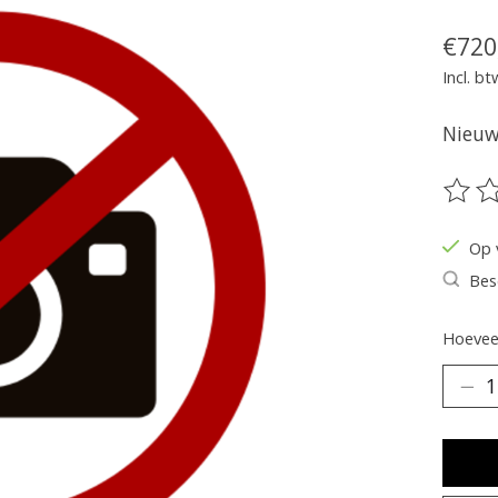
€720
Incl. bt
Nieuw 
De be
Op 
Bes
Hoeveel