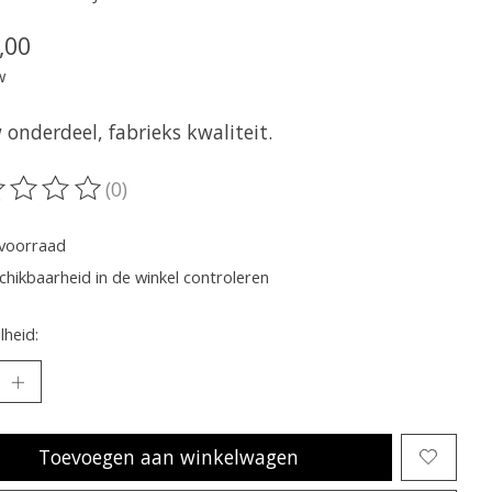
,00
w
onderdeel, fabrieks kwaliteit.
(0)
oordeling van dit product is
0
van de 5
voorraad
chikbaarheid in de winkel controleren
heid:
Toevoegen aan winkelwagen