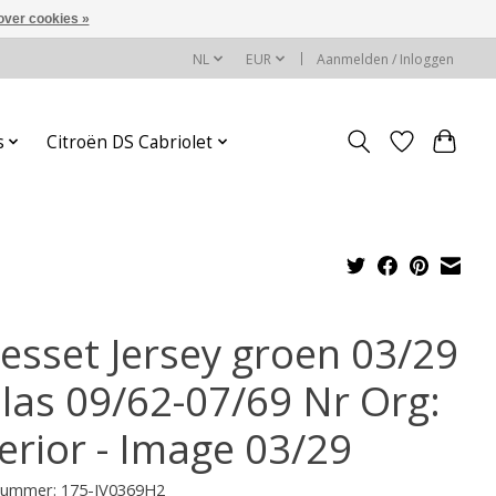
over cookies »
NL
EUR
Aanmelden / Inloggen
s
Citroën DS Cabriolet
esset Jersey groen 03/29
llas 09/62-07/69 Nr Org:
terior - Image 03/29
lnummer: 175-JV0369H2