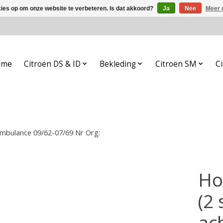
kies op om onze website te verbeteren. Is dat akkoord?
Ja
Nee
Meer 
ome
Citroën DS & ID
Bekleding
Citroën SM
Ci
Ambulance 09/62-07/69 Nr Org:
Ho
(2
ac