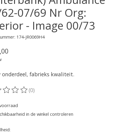
/62-07/69 Nr Org:
terior - Image 00/73
lnummer: 174-JR0069H4
,00
w
onderdeel, fabrieks kwaliteit.
(0)
oordeling van dit product is
0
van de 5
voorraad
chikbaarheid in de winkel controleren
heid: