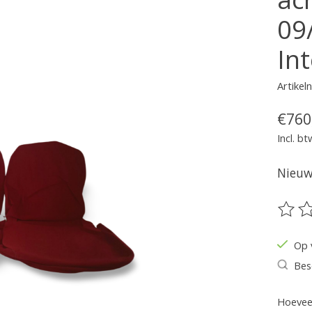
09
In
Artike
€760
Incl. bt
Nieuw 
De be
Op 
Bes
Hoeveel