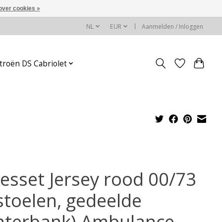
over cookies »
NL
EUR
Aanmelden / Inloggen
troën DS Cabriolet
esset Jersey rood 00/73
 stoelen, gedeelde
hterbank) Ambulance