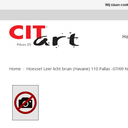
Wij slaan coo
H
Home
/
Hoesset Leer licht bruin (Havane) 110 Pallas -07/69 N
Product image slideshow Items