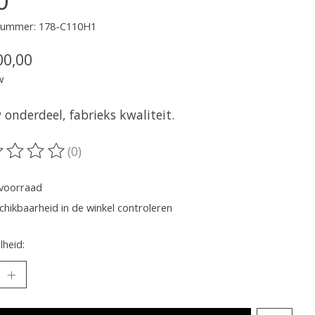
lnummer: 178-C110H1
00,00
w
onderdeel, fabrieks kwaliteit.
(0)
oordeling van dit product is
0
van de 5
voorraad
chikbaarheid in de winkel controleren
heid: