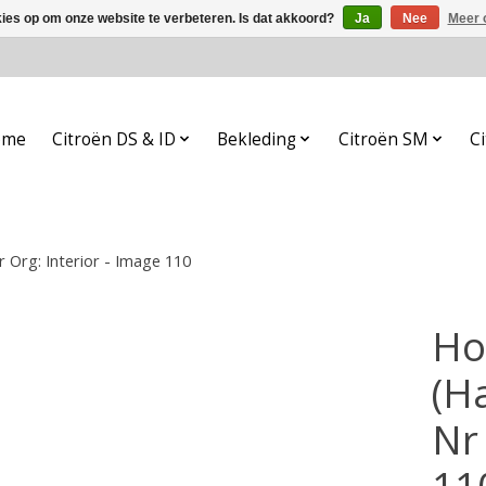
kies op om onze website te verbeteren. Is dat akkoord?
Ja
Nee
Meer 
ome
Citroën DS & ID
Bekleding
Citroën SM
Ci
r Org: Interior - Image 110
Ho
(H
Nr 
11