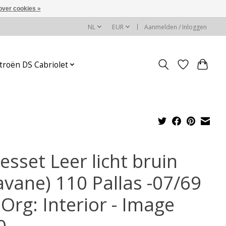
over cookies »
NL
EUR
Aanmelden / Inloggen
troën DS Cabriolet
esset Leer licht bruin
avane) 110 Pallas -07/69
Org: Interior - Image
0