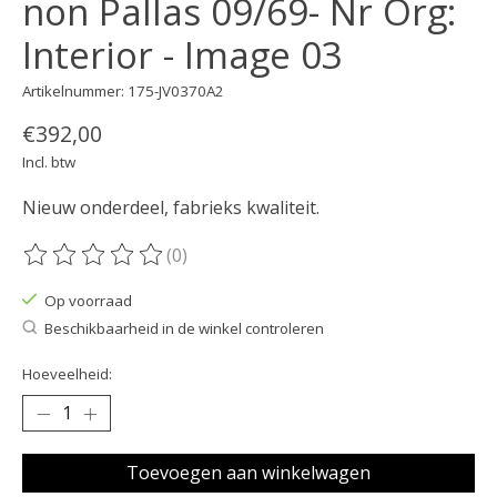
non Pallas 09/69- Nr Org:
Interior - Image 03
Artikelnummer: 175-JV0370A2
€392,00
Incl. btw
Nieuw onderdeel, fabrieks kwaliteit.
(0)
De beoordeling van dit product is
0
van de 5
Op voorraad
Beschikbaarheid in de winkel controleren
Hoeveelheid:
Toevoegen aan winkelwagen