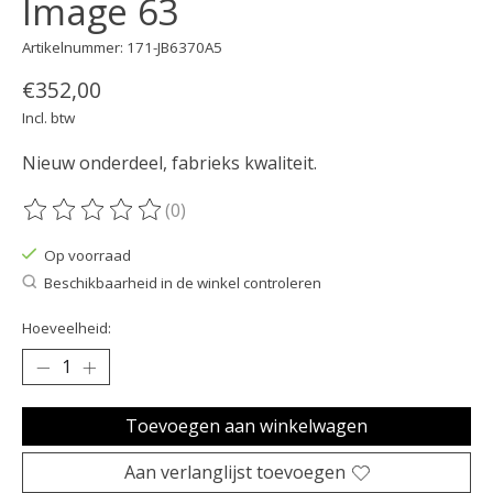
Image 63
Artikelnummer: 171-JB6370A5
€352,00
Incl. btw
Nieuw onderdeel, fabrieks kwaliteit.
(0)
De beoordeling van dit product is
0
van de 5
Op voorraad
Beschikbaarheid in de winkel controleren
Hoeveelheid:
Toevoegen aan winkelwagen
Aan verlanglijst toevoegen