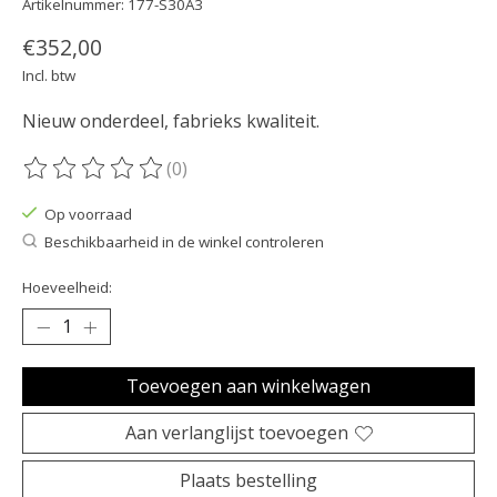
Artikelnummer: 177-S30A3
€352,00
Incl. btw
Nieuw onderdeel, fabrieks kwaliteit.
(0)
De beoordeling van dit product is
0
van de 5
Op voorraad
Beschikbaarheid in de winkel controleren
Hoeveelheid:
Toevoegen aan winkelwagen
Aan verlanglijst toevoegen
Plaats bestelling