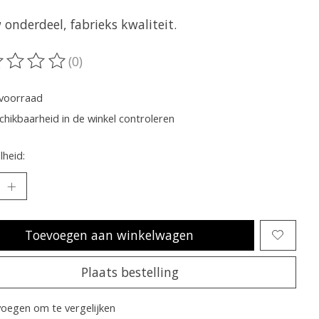
onderdeel, fabrieks kwaliteit.
(0)
oordeling van dit product is
0
van de 5
voorraad
chikbaarheid in de winkel controleren
heid:
Toevoegen aan winkelwagen
Plaats bestelling
oegen om te vergelijken