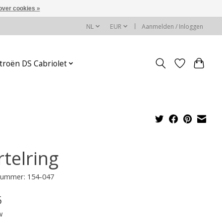
over cookies »
NL
EUR
Aanmelden / Inloggen
troën DS Cabriolet
rtelring
lnummer: 154-047
5
w