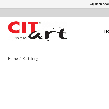
Wij slaan coo
H
Home
/
Kartelring
Product image slideshow Items