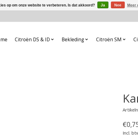
kies op om onze website te verbeteren. Is dat akkoord?
Ja
Nee
Meer 
ome
Citroën DS & ID
Bekleding
Citroën SM
Ci
Ka
Artike
€0,7
Incl. bt