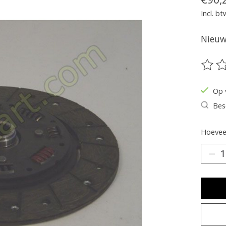
Incl. bt
Nieuw 
De be
Op 
Bes
Hoeveel