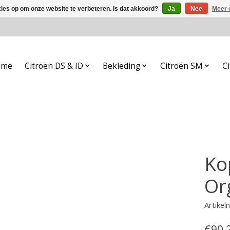
kies op om onze website te verbeteren. Is dat akkoord?
Ja
Nee
Meer 
ome
Citroën DS & ID
Bekleding
Citroën SM
Ci
Ko
Or
Artike
€90,