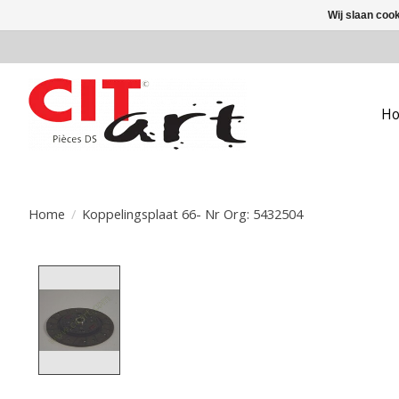
Wij slaan coo
H
Home
/
Koppelingsplaat 66- Nr Org: 5432504
Product image slideshow Items