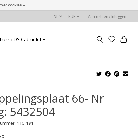
over cookies »
NL
EUR
Aanmelden / Inloggen
troën DS Cabriolet
ppelingsplaat 66- Nr
g: 5432504
lnummer: 110-191
25