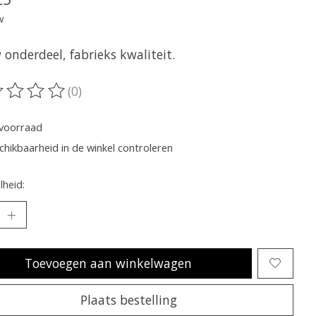
w
onderdeel, fabrieks kwaliteit.
(0)
oordeling van dit product is
0
van de 5
voorraad
chikbaarheid in de winkel controleren
heid:
Toevoegen aan winkelwagen
Plaats bestelling