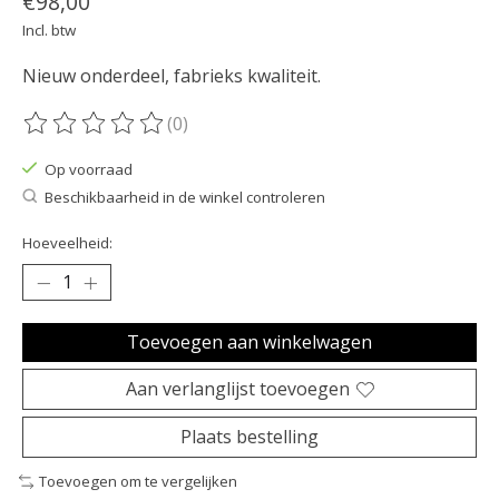
€98,00
Incl. btw
Nieuw onderdeel, fabrieks kwaliteit.
(0)
De beoordeling van dit product is
0
van de 5
Op voorraad
Beschikbaarheid in de winkel controleren
Hoeveelheid:
Toevoegen aan winkelwagen
Aan verlanglijst toevoegen
Plaats bestelling
Toevoegen om te vergelijken