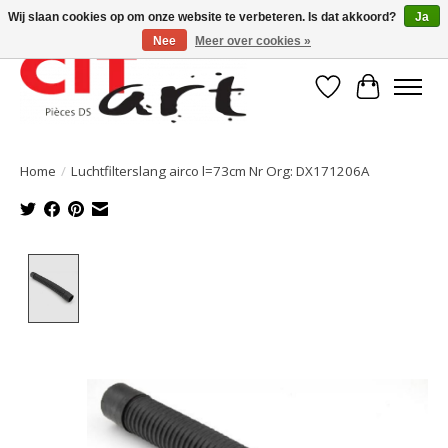
Wij slaan cookies op om onze website te verbeteren. Is dat akkoord?
Ja
Nee
Meer over cookies »
Verlanglijst
Winkelwa
Home
/
Luchtfilterslang airco l=73cm Nr Org: DX171206A
Product image slideshow Items