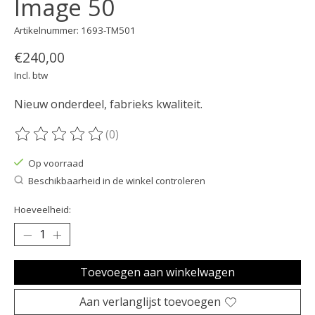
Image 50
Artikelnummer: 1693-TM501
€240,00
Incl. btw
Nieuw onderdeel, fabrieks kwaliteit.
(0)
De beoordeling van dit product is
0
van de 5
Op voorraad
Beschikbaarheid in de winkel controleren
Hoeveelheid:
Toevoegen aan winkelwagen
Aan verlanglijst toevoegen