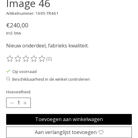
Image 46
Artikelnummer: 1695-TR461
€240,00
Incl. btw
Nieuw onderdeel, fabrieks kwaliteit.
(0)
De beoordeling van dit product is
0
van de 5
Op voorraad
Beschikbaarheid in de winkel controleren
Hoeveelheid:
Toevoegen aan winkelwagen
Aan verlanglijst toevoegen