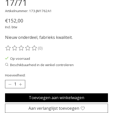
17/71
Artikelnummer: 173-JM1762A1
€152,00
Incl. btw
Nieuw onderdeel, fabrieks kwaliteit.
(0)
De beoordeling van dit product is
0
van de 5
Op voorraad
Beschikbaarheid in de winkel controleren
Hoeveelheid:
Toevoegen aan winkelwagen
Aan verlanglijst toevoegen